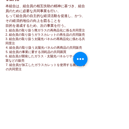
本組合は、組合員の相互扶助の精神に基づき、組合
員のために必要な共同事業を行い、
もって組合員の自主的な経済活動を促進し、かつ、
その経済的地位の向上を図ることを
目的を達成するため、次の事業を行う。
1. 組合員の取り扱う廃ガラスの再商品化に係る共同受注
2. 組合員の取り扱うガラスカレットの再生品の共同販売
3. 組合員の取り扱う太陽光パネルの再商品化に係わる共
同受注
4. 組合員の取り扱う太陽光パネルの再商品の共同販売
5. 組合員の事業に要する消耗品の共同購買
6. 組合員が開発したガラス・太陽光パネルリサイクル装
置などの販売
7. 組合員が加工したガラスカレットを使用する施工工事
の共同受注
8. 組合員の取り扱うガラスカレット再生品の用途開発に
関する調査研究
9. 組合員の経済的地位の改善のためにする団体協約の締
結
10. 組合員の事業に関する経営及び技術の改善向上、又
は組合事業に関する知識の普及を図る為の教育及び情報
の提供
11. 組合員の福利厚生に関する事業
12. 前各号の事業に附帯する事業